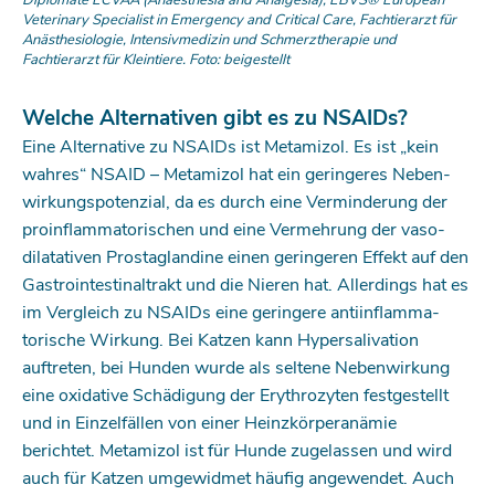
Diplomate ECVAA (Anaesthesia and Analgesia), EBVS® European
Veterinary Specialist in Emergency and Critical Care, Fachtierarzt für
Anästhesiologie, Intensivmedizin und Schmerztherapie und
Fachtierarzt für Kleintiere. Foto: beigestellt
Welche Alternativen gibt es zu NSAIDs?
Eine Alternative zu NSAIDs ist Metamizol. Es ist „kein
wahres“ NSAID – Metamizol hat ein geringeres Neben­
wirkungspotenzial, da es durch eine Verminderung der
proinflammatorischen und eine Vermehrung der vaso­
dilatativen Prostaglandine einen geringeren Effekt auf den
Gastrointestinaltrakt und die Nieren hat. Allerdings hat es
im Vergleich zu NSAIDs eine geringere antiinflamma­
torische Wirkung. Bei Katzen kann Hypersalivation
auftreten, bei Hunden wurde als seltene Nebenwirkung
eine oxidative Schädigung der Erythrozyten festgestellt
und in Einzelfällen von einer Heinzkörperanämie
berichtet. ­Metamizol ist für Hunde zugelassen und wird
auch für Katzen umgewidmet häufig angewendet. Auch