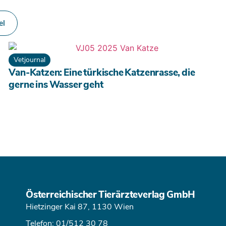
el
Vetjournal
Van-Katzen: Eine türkische Katzenrasse, die
gerne ins Wasser geht
Österreichischer Tierärzteverlag GmbH
Hietzinger Kai 87, 1130 Wien
Telefon: 01/512 30 78