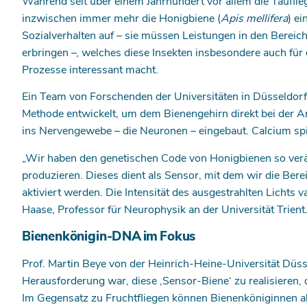
Während seit über einem Jahrhundert vor allem die Taufli
inzwischen immer mehr die Honigbiene (
Apis mellifera
) e
Sozialverhalten auf – sie müssen Leistungen in den Berei
erbringen –, welches diese Insekten insbesondere auch fü
Prozesse interessant macht.
Ein Team von Forschenden der Universitäten in Düsseldorf,
Methode entwickelt, um dem Bienengehirn direkt bei der 
ins Nervengewebe – die Neuronen – eingebaut. Calcium spiel
„Wir haben den genetischen Code von Honigbienen so veränd
produzieren. Dieses dient als Sensor, mit dem wir die Ber
aktiviert werden. Die Intensität des ausgestrahlten Lichts va
Haase, Professor für Neurophysik an der Universität Trient
Bienenkönigin-DNA im Fokus
Prof. Martin Beye von der Heinrich-Heine-Universität Düss
Herausforderung war, diese ‚Sensor-Biene‘ zu realisieren,
Im Gegensatz zu Fruchtfliegen können Bienenköniginnen ab