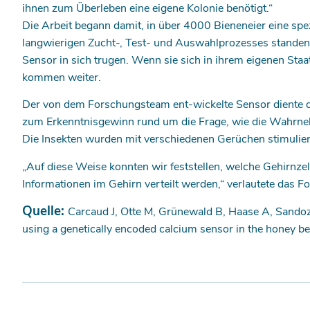
ihnen zum Überleben eine eigene Kolonie benötigt.“
Die Arbeit begann damit, in über 4000 Bieneneier eine sp
langwierigen Zucht-, Test- und Auswahlprozesses standen s
Sensor in sich trugen. Wenn sie sich in ihrem eigenen Staat
kommen weiter.
Der von dem Forschungsteam ent-wickelte Sensor diente 
zum Erkenntnisgewinn rund um die Frage, wie die Wahrneh
Die Insekten wurden mit verschiedenen Gerüchen stimulie
„Auf diese Weise konnten wir feststellen, welche Gehirnze
Informationen im Gehirn verteilt werden,“ verlautete das 
Quelle:
Carcaud J, Otte M, Grünewald B, Haase A, Sandoz 
using a genetically encoded calcium sensor in the honey 