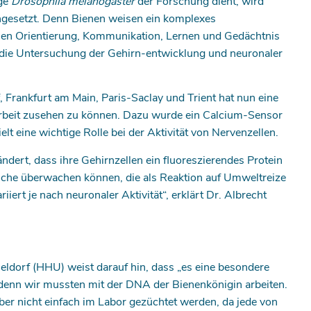
ege
Drosophila melanogaster
der Forschung dient, wird
ingesetzt. Denn Bienen weisen ein komplexes
chen Orientierung, Kommunikation, Lernen und Gedächtnis
r die Untersuchung der Gehirn-entwicklung und neuronaler
 Frankfurt am Main, Paris-Saclay und Trient hat nun eine
Arbeit zusehen zu können. Dazu wurde ein Calcium-Sensor
t eine wichtige Rolle bei der Aktivität von Nervenzellen.
ert, dass ihre Gehirnzellen ein fluoreszierendes Protein
eiche überwachen können, die als Reaktion auf Umweltreize
riiert je nach neuronaler Aktivität“, erklärt Dr. Albrecht
.
eldorf (HHU) weist darauf hin, dass „es eine besondere
 denn wir mussten mit der DNA der Bienenkönigin arbeiten.
er nicht einfach im Labor gezüchtet werden, da jede von