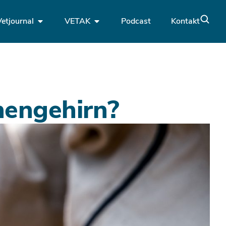
Vetjournal
VETAK
Podcast
Kontakt
enengehirn?