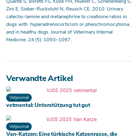
Quante S, Boretti FS, Kook PH, Mueller C, Schellenberg S,
Zini E, Sieber-Ruckstuhl N, Reusch CE, 2010: Urinary
catecho-lamine and metanephrine to creatinine ratios in
dogs with hyperadrenocorticism or pheochromocytoma,
and in healthy dogs. Journal of Veterinary Internal
Medicine, 24 (5): 1093–1097.
Verwandte Artikel
Vetjournal
vetmental: Unterstützung tut gut
Vetjournal
Van-Katzen: Eine türkische Katzenrasse, die