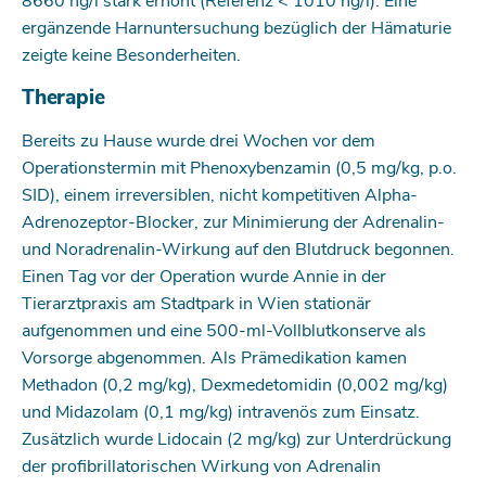
8660 ng/l stark erhöht (Referenz < 1010 ng/l). Eine
ergänzende Harnuntersuchung bezüglich der Hämaturie
zeigte keine Besonderheiten.
Therapie
Bereits zu Hause wurde drei Wochen vor dem
Operationstermin mit Phenoxybenzamin (0,5 mg/kg, p.o.
SID), einem irreversiblen, nicht kompetitiven Alpha-
Adrenozeptor-Blocker, zur Minimierung der Adrenalin-
und Noradrenalin-Wirkung auf den Blutdruck begonnen.
Einen Tag vor der Operation wurde Annie in der
Tierarztpraxis am Stadtpark in Wien stationär
aufgenommen und eine 500-ml-Vollblutkonserve als
Vorsorge abgenommen. Als Prämedikation kamen
Methadon (0,2 mg/kg), Dexmedetomidin (0,002 mg/kg)
und Midazolam (0,1 mg/kg) intravenös zum Einsatz.
Zusätzlich wurde Lidocain (2 mg/kg) zur Unterdrückung
der profibrillatorischen Wirkung von Adrenalin