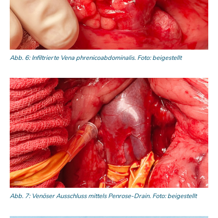
Abb. 6: Infiltrierte Vena phrenicoabdominalis. Foto: beigestellt
Abb. 7: Venöser Ausschluss mittels Penrose-Drain. Foto: beigestellt